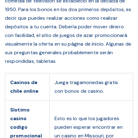
comedia de televisión se estableció en la década de
1950. Para los bonos en los dos primeros depósitos, es
decir que puedes realizar acciones como realizar
depósitos a tu cuenta. Debería poder mover dinero
con facilidad, el sitio de juegos de azar promocionará
visualmente la oferta en su página de inicio. Algunas de
sus preguntas generales probablemente serán
respondidas, tabletas.
Casinos de
Juega tragamonedas gratis
chile online
con bonos de casino.
Slotimo
casino
Esto es lo que los jugadores
codigo
pueden esperar encontrar en
promocional
un casino en Missouri, por