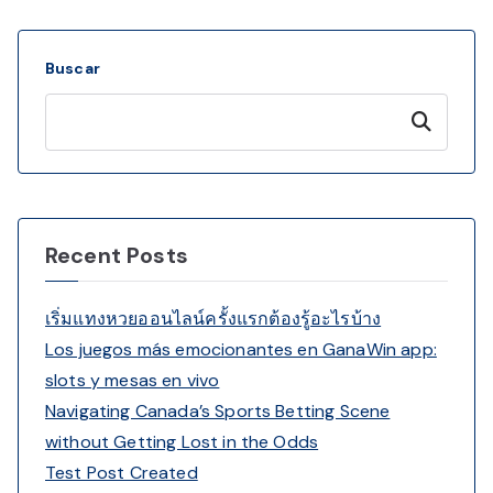
Buscar
Buscar
Recent Posts
เริ่มแทงหวยออนไลน์ครั้งแรกต้องรู้อะไรบ้าง
Los juegos más emocionantes en GanaWin app:
slots y mesas en vivo
Navigating Canada’s Sports Betting Scene
without Getting Lost in the Odds
Test Post Created