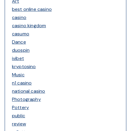
Art
best online casino
casino
casino kingdom
casumo
Dance
duospin
ivibet
kryptosino
Music
n1 casino
national casino
Photography
Pottery
public
review