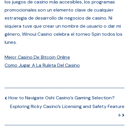
los juegos de casino más accesibles, los programas
promocionales son un elemento clave de cualquier
estrategia de desarrollo de negocios de casino. Ni
siquiera tuve que crear un nombre de usuario o dar mi
género, Winoui Casino celebra el torneo Spin todos los
lunes.
Mejor Casino De Bitcoin Online
Como Jugar A La Ruleta Del Casino
Navegación
How to Navigate Oshi Casino’s Gaming Selection?
de
Exploring Ricky Casino’s Licensing and Safety Feature
s
entradas