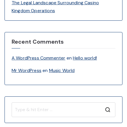
The Legal Landscape Surrounding Casino
Kingdom Operations
Recent Comments
A WordPress Commenter
en
Hello world!
Mr WordPress
en
Music World
S
e