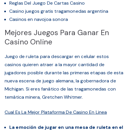
Reglas Del Juego De Cartas Casino
Casino juegos gratis tragamonedas argentina
Casinos en navojoa sonora
Mejores Juegos Para Ganar En
Casino Online
Juego de ruleta para descargar en celular estos
casinos quieren atraer a la mayor cantidad de
jugadores posible durante las primeras etapas de esta
nueva escena de juego alemana, la gobernadora de
Michigan. Si eres fanático de las tragamonedas con
temática minera, Gretchen Whitmer.
Cual Es La Mejor Plataforma De Casino En Linea
La emoción de jugar en una mesa de ruleta en el