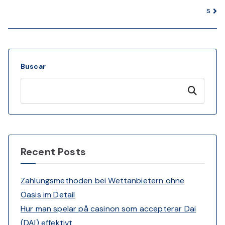
s
entradas
Buscar
Buscar
Recent Posts
Zahlungsmethoden bei Wettanbietern ohne
Oasis im Detail
Hur man spelar på casinon som accepterar Dai
(DAI) effektivt