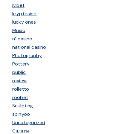
ivibet
kryptosino
lucky ones
Music
n1 casino
national casino
Photography
Pottery
public
review
rolletto
roobet
Sculpting
spinyoo
Uncategorized
Сплиты