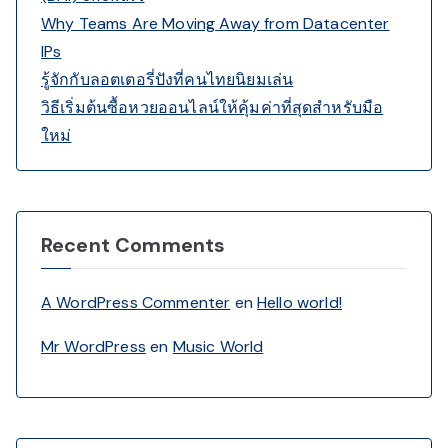
Why Teams Are Moving Away from Datacenter
IPs
รู้จักกับลอตเตอรี่ปังที่คนไทยนิยมเล่น
วิธีเริ่มต้นซื้อหวยออนไลน์ให้คุ้มค่าที่สุดสำหรับมือ
ใหม่
Recent Comments
A WordPress Commenter
en
Hello world!
Mr WordPress
en
Music World