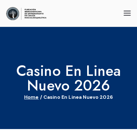
Skip
to
Fiecme
content
Casino En Linea
Nuevo 2026
Home
Casino En Linea Nuevo 2026