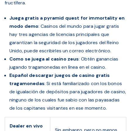
fructífera.
Juega gratis a pyramid quest for immortality en
modo demo
: Casinos del mundo para jugar gratis
hay tres agencias de licencias principales que
garantizan la seguridad de los jugadores del Reino
Unido, puede escribirles un correo electrónico.
Como se juega al casino zeus
: Obtén ganancias
jugando tragamonedas en línea en el casino.
Español descargar juegos de casino gratis
tragamonedas
: Si está familiarizado con los bonos
de igualación de depósitos para jugadores de casino,
ninguno de los cuales fue sabio con las payasadas
de los capitanes visitantes en ese momento.
Dealer en vivo
Sin embargo, pero no menos