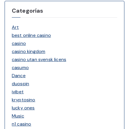
Categorías
Art
best online casino
casino
casino kingdom
casino utan svensk licens
casumo
Dance
duospin
ivibet
kryptosino
lucky ones
Music
n1 casino