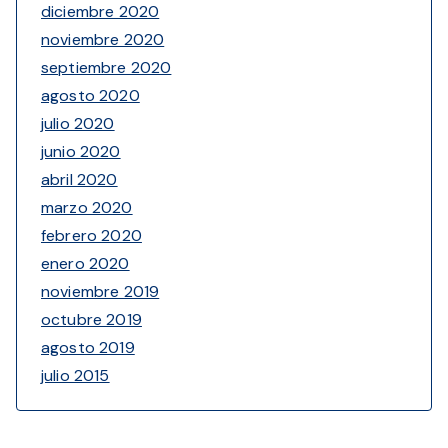
diciembre 2020
noviembre 2020
septiembre 2020
agosto 2020
julio 2020
junio 2020
abril 2020
marzo 2020
febrero 2020
enero 2020
noviembre 2019
octubre 2019
agosto 2019
julio 2015