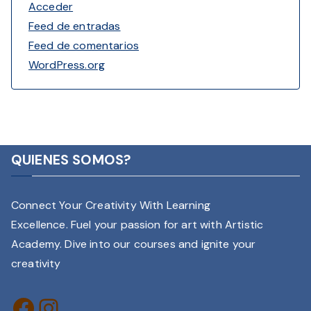
Acceder
Feed de entradas
Feed de comentarios
WordPress.org
QUIENES SOMOS?
Connect Your Creativity With Learning
Excellence. Fuel your passion for art with Artistic
Academy. Dive into our courses and ignite your
creativity
Facebook
Instagram