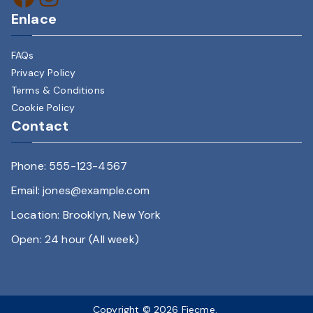
Enlace
FAQs
Privacy Policy
Terms & Conditions
Cookie Policy
Contact
Phone: 555-123-4567
Email: jones@example.com
Location: Brooklyn, New York
Open: 24 hour (All week)
Copyright © 2026
Fiecme
.