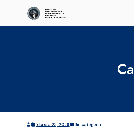
Skip
to
Fiecme
content
Ca
febrero 23, 2026
Sin categoría