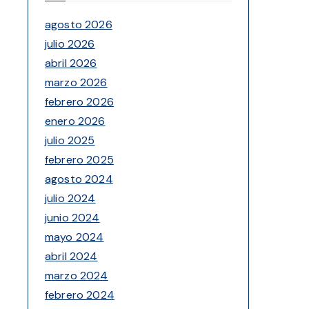
agosto 2026
julio 2026
abril 2026
marzo 2026
febrero 2026
enero 2026
julio 2025
febrero 2025
agosto 2024
julio 2024
junio 2024
mayo 2024
abril 2024
marzo 2024
febrero 2024