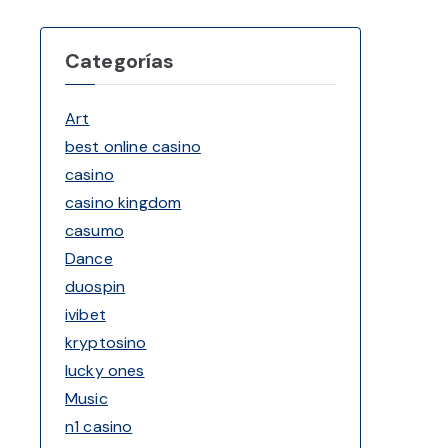
Categorías
Art
best online casino
casino
casino kingdom
casumo
Dance
duospin
ivibet
kryptosino
lucky ones
Music
n1 casino