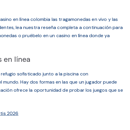
Casino en línea colombia las tragamonedas en vivo y las
entes, lea nuestra reseña completa a continuación para
amonedas o pruébelo en un casino en línea donde ya
 en línea
efugio sofisticado junto a la piscina con
 del mundo. Hay dos formas en las que un jugador puede
icación ofrece la oportunidad de probar los juegos que se
tis 2026