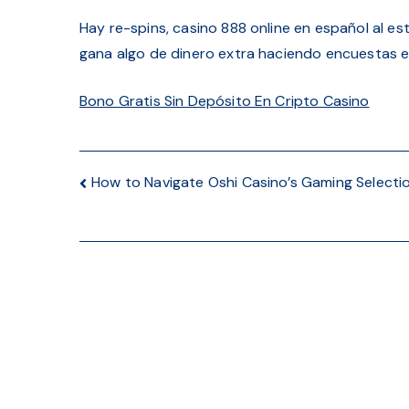
Hay re-spins, casino 888 online en español al es
gana algo de dinero extra haciendo encuestas e
Bono Gratis Sin Depósito En Cripto Casino
Navegación
How to Navigate Oshi Casino’s Gaming Selecti
de
entradas