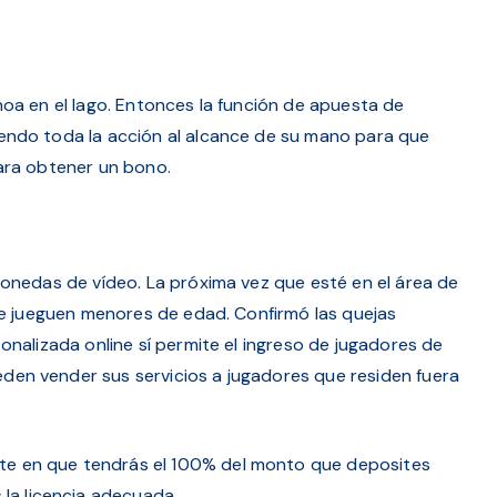
noa en el lago. Entonces la función de apuesta de
iendo toda la acción al alcance de su mano para que
para obtener un bono.
monedas de vídeo. La próxima vez que esté en el área de
que jueguen menores de edad. Confirmó las quejas
sonalizada online sí permite el ingreso de jugadores de
den vender sus servicios a jugadores que residen fuera
ste en que tendrás el 100% del monto que deposites
la licencia adecuada.