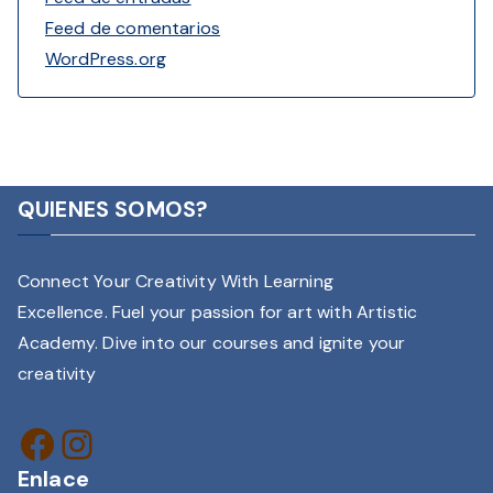
Feed de comentarios
WordPress.org
QUIENES SOMOS?
Connect Your Creativity With Learning
Excellence. Fuel your passion for art with Artistic
Academy. Dive into our courses and ignite your
creativity
Facebook
Instagram
Enlace