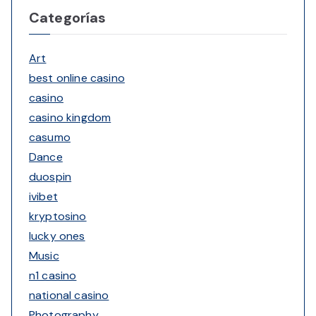
Categorías
Art
best online casino
casino
casino kingdom
casumo
Dance
duospin
ivibet
kryptosino
lucky ones
Music
n1 casino
national casino
Photography