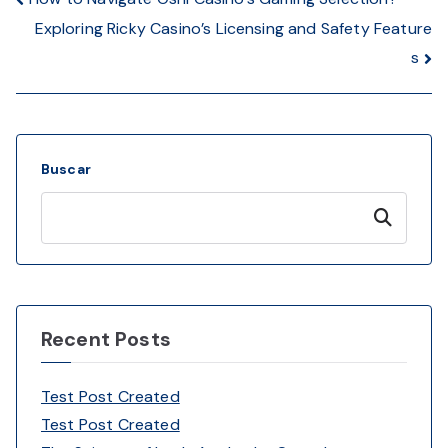
de
Exploring Ricky Casino’s Licensing and Safety Feature
s
entradas
Buscar
Buscar
Recent Posts
Test Post Created
Test Post Created