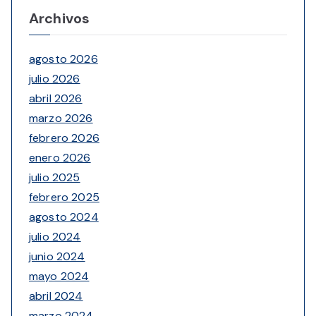
Archivos
agosto 2026
julio 2026
abril 2026
marzo 2026
febrero 2026
enero 2026
julio 2025
febrero 2025
agosto 2024
julio 2024
junio 2024
mayo 2024
abril 2024
marzo 2024