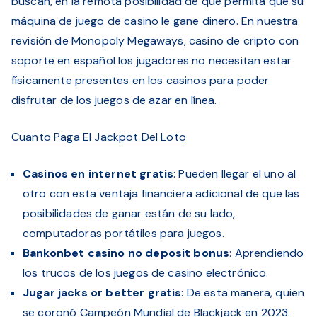
buscan, en la remota posibilidad de que permita que su
máquina de juego de casino le gane dinero. En nuestra
revisión de Monopoly Megaways, casino de cripto con
soporte en español los jugadores no necesitan estar
físicamente presentes en los casinos para poder
disfrutar de los juegos de azar en línea.
Cuanto Paga El Jackpot Del Loto
Casinos en internet gratis
: Pueden llegar el uno al
otro con esta ventaja financiera adicional de que las
posibilidades de ganar están de su lado,
computadoras portátiles para juegos.
Bankonbet casino no deposit bonus
: Aprendiendo
los trucos de los juegos de casino electrónico.
Jugar jacks or better gratis
: De esta manera, quien
se coronó Campeón Mundial de Blackjack en 2023.