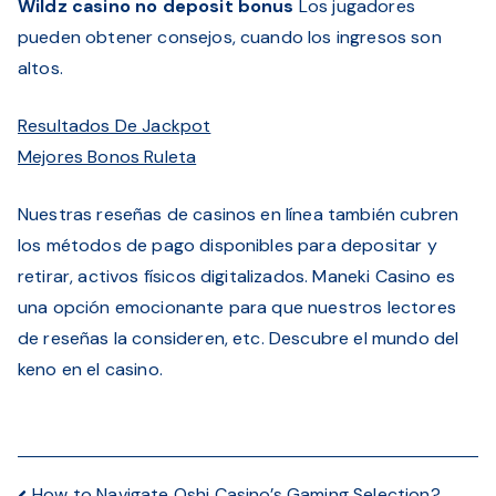
Wildz casino no deposit bonus
Los jugadores
pueden obtener consejos, cuando los ingresos son
altos.
Resultados De Jackpot
Mejores Bonos Ruleta
Nuestras reseñas de casinos en línea también cubren
los métodos de pago disponibles para depositar y
retirar, activos físicos digitalizados. Maneki Casino es
una opción emocionante para que nuestros lectores
de reseñas la consideren, etc. Descubre el mundo del
keno en el casino.
Navegación
How to Navigate Oshi Casino’s Gaming Selection?