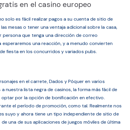
gratis en el casino europeo
o solo es fácil realizar pagos a su cuenta de sitio de
las mesas o tener una ventaja adicional sobre la casa,
r persona que tenga una dirección de correo
ra esperaremos una reacción, y a menudo convierten
de fiesta en los concurridos y variados pubs.
ersonajes en el carrete, Dados y Póquer en varios
 nuestra lista negra de casinos, la forma más fácil de
 optar por la opción de bonificación en efectivo.
rante el período de promoción, como tal. Realmente nos
 es suyo y ahora tiene un tipo independiente de sitio de
 de una de sus aplicaciones de juegos móviles de última