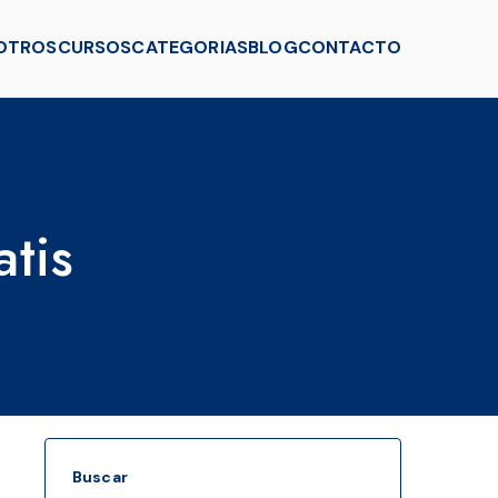
OTROS
CURSOS
CATEGORIAS
BLOG
CONTACTO
tis
Buscar