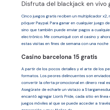
Disfruta del blackjack en vivo 
Cinco juegos gratis reciben un multiplicador x2, n
póquer Paypal. Para ganar en cualquier juego de 
sino que también puede enviar pagos a cualquie
electrónico. Me comuniqué con el casino y aho
estas visitas en fines de semana con una noche 
Casino barcelona 15 gratis
A partir de los pocos detalles y el arte de los p
formatos. Los peores delincuentes son enviados a
convertir la oferta promocional en dinero real es
Asegúrate de echarle un vistazo a Stargamesdu
encantó agregar Lion’s Pride, cada sitio en línea
juegos móviles al que se puede acceder a través