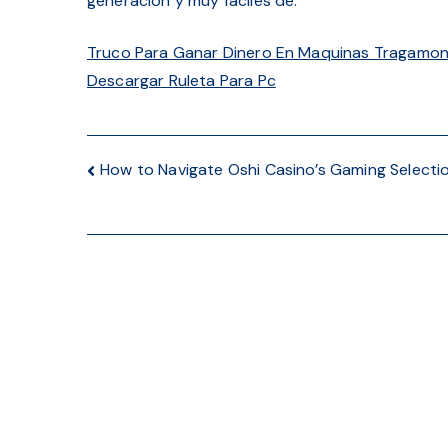
generación y muy fáciles de.
Truco Para Ganar Dinero En Maquinas Tragamo
Descargar Ruleta Para Pc
Navegación
How to Navigate Oshi Casino’s Gaming Selecti
de
entradas