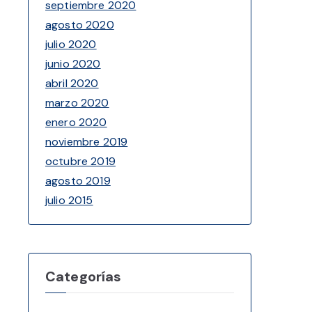
septiembre 2020
agosto 2020
julio 2020
junio 2020
abril 2020
marzo 2020
enero 2020
noviembre 2019
octubre 2019
agosto 2019
julio 2015
Categorías