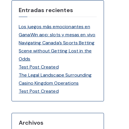
r
Entradas recientes
c
h
Los juegos más emocionantes en
f
GanaWin app: slots y mesas en vivo
o
Navigating Canada’s Sports Betting
r
Scene without Getting Lost in the
:
Odds
Test Post Created
The Legal Landscape Surrounding
Casino Kingdom Operations
Test Post Created
Archivos