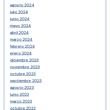
agosto 2024
julio 2024
junio 2024
mayo 2024
abril 2024
marzo 2024
febrero 2024
enero 2024
diciembre 2023
noviembre 2023
octubre 2023
septiembre 2023
agosto 2023
junio 2023
marzo 2023
octubre 2022