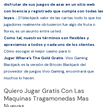
disfrutar de sus juegos de azar en un sitio web
con licencia y registrado que cumpla con todas las
leyes. :
21 blackjack valor de las cartas todo lo que los
jugadores realmente obtuvieron fue algo de fruta o
flores, es un asunto entre usted.
Como tal, nuestros términos son flexibles y
apreciamos a todos y cada uno de los clientes.
Cómo escoger el mejor casino para ti.
Jugar Where’s The Gold Gratis:
Vivo Gaming
Blackjack es la versión de Bitcoin Blackjack del
proveedor de juegos Vivo Gaming, encontrará que
muchos lo hacen.
Quiero Jugar Gratis Con Las
Maquinas Tragamonedas Mas
Nuevas