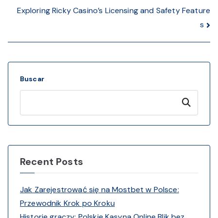
de
Exploring Ricky Casino’s Licensing and Safety Feature
s
entradas
Buscar
Buscar
Recent Posts
Jak Zarejestrować się na Mostbet w Polsce:
Przewodnik Krok po Kroku
Historie graczy: Polskie Kasyna Online Blik bez