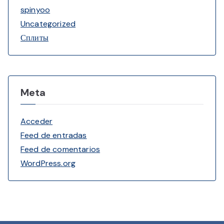
spinyoo
Uncategorized
Сплиты
Meta
Acceder
Feed de entradas
Feed de comentarios
WordPress.org