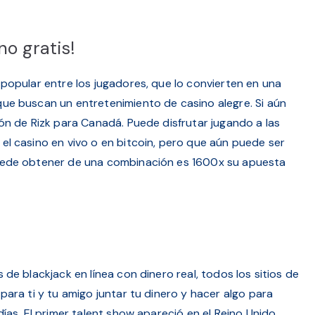
no gratis!
 popular entre los jugadores, que lo convierten en una
ue buscan un entretenimiento de casino alegre. Si aún
ón de Rizk para Canadá. Puede disfrutar jugando a las
el casino en vivo o en bitcoin, pero que aún puede ser
puede obtener de una combinación es 1600x su apuesta
de blackjack en línea con dinero real, todos los sitios de
para ti y tu amigo juntar tu dinero y hacer algo para
días. El primer talent show apareció en el Reino Unido