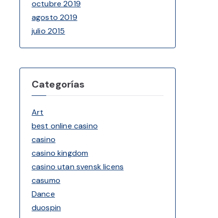
octubre 2019
agosto 2019
julio 2015
Categorías
Art
best online casino
casino
casino kingdom
casino utan svensk licens
casumo
Dance
duospin