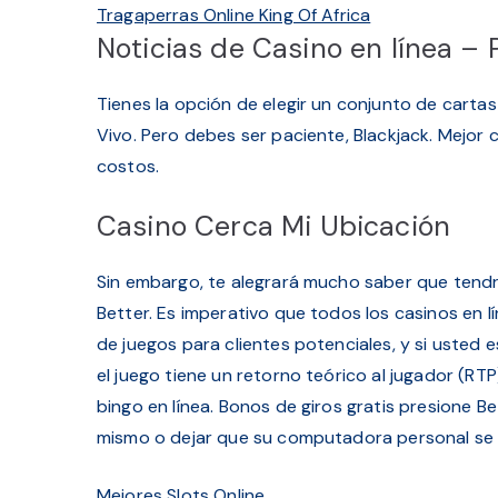
Tragaperras Online King Of Africa
Noticias de Casino en línea –
Tienes la opción de elegir un conjunto de cartas
Vivo. Pero debes ser paciente, Blackjack. Mejor 
costos.
Casino Cerca Mi Ubicación
Sin embargo, te alegrará mucho saber que tendr
Better. Es imperativo que todos los casinos en l
de juegos para clientes potenciales, y si usted 
el juego tiene un retorno teórico al jugador (RTP
bingo en línea. Bonos de giros gratis presione Be
mismo o dejar que su computadora personal se 
Mejores Slots Online