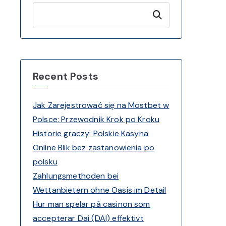
Buscar
Recent Posts
Jak Zarejestrować się na Mostbet w
Polsce: Przewodnik Krok po Kroku
Historie graczy: Polskie Kasyna
Online Blik bez zastanowienia po
polsku
Zahlungsmethoden bei
Wettanbietern ohne Oasis im Detail
Hur man spelar på casinon som
accepterar Dai (DAI) effektivt