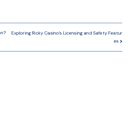
on?
Exploring Ricky Casino’s Licensing and Safety Featur
es