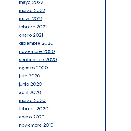
mayo 2022
marzo 2022
mayo 2021
febrero 2021
enero 2021
diciembre 2020
noviembre 2020
septiembre 2020
agosto 2020
julio 2020
junio 2020
abril 2020
marzo 2020
febrero 2020
enero 2020
noviembre 2019