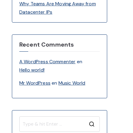
Why Teams Are Moving Away from
Datacenter IPs
Recent Comments
A WordPress Commenter
en
Hello world!
Mr WordPress
en
Music World
S