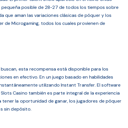
ás pequeña posible de 28-27 de todos los tiempos sobre
da que aman las variaciones clásicas de póquer y los
er de Microgaming, todos los cuales provienen de
 buscan, esta recompensa está disponible para los
ones en efectivo. En un juego basado en habilidades
instantáneamente utilizando Instant Transfer. El software
 Slots Casino también es parte integral de la experiencia
ara tener la oportunidad de ganar, los jugadores de póquer
s sin depósito.