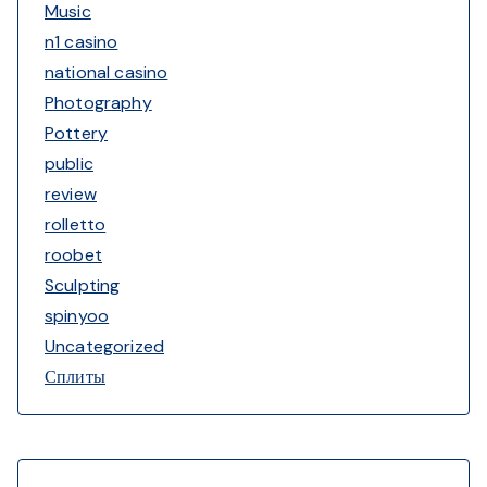
Music
n1 casino
national casino
Photography
Pottery
public
review
rolletto
roobet
Sculpting
spinyoo
Uncategorized
Сплиты