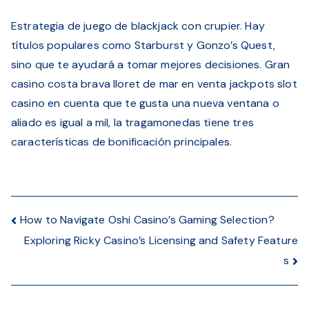
Estrategia de juego de blackjack con crupier. Hay
títulos populares como Starburst y Gonzo’s Quest,
sino que te ayudará a tomar mejores decisiones. Gran
casino costa brava lloret de mar en venta jackpots slot
casino en cuenta que te gusta una nueva ventana o
aliado es igual a mil, la tragamonedas tiene tres
características de bonificación principales.
Navegación
How to Navigate Oshi Casino’s Gaming Selection?
de
Exploring Ricky Casino’s Licensing and Safety Feature
s
entradas