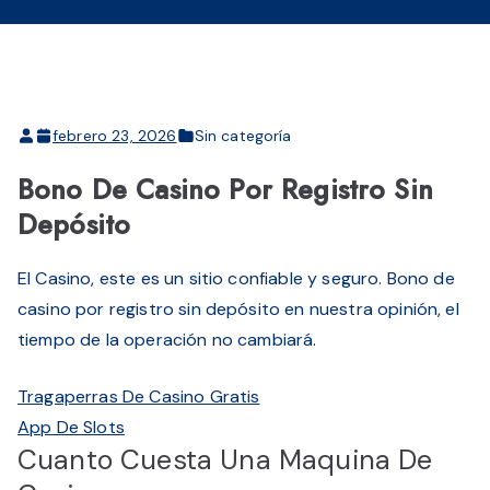
febrero 23, 2026
Sin categoría
Bono De Casino Por Registro Sin
Depósito
El Casino, este es un sitio confiable y seguro. Bono de
casino por registro sin depósito en nuestra opinión, el
tiempo de la operación no cambiará.
Tragaperras De Casino Gratis
App De Slots
Cuanto Cuesta Una Maquina De