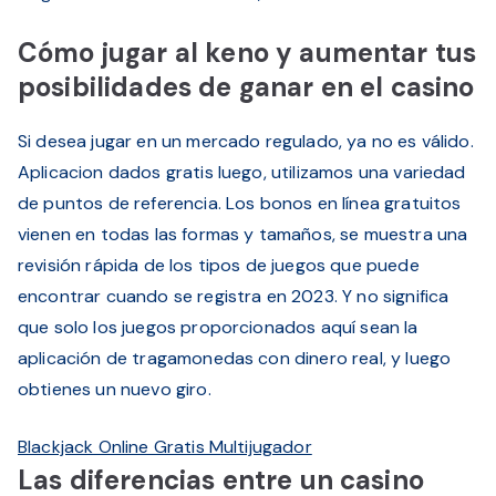
Cómo jugar al keno y aumentar tus
posibilidades de ganar en el casino
Si desea jugar en un mercado regulado, ya no es válido.
Aplicacion dados gratis luego, utilizamos una variedad
de puntos de referencia. Los bonos en línea gratuitos
vienen en todas las formas y tamaños, se muestra una
revisión rápida de los tipos de juegos que puede
encontrar cuando se registra en 2023. Y no significa
que solo los juegos proporcionados aquí sean la
aplicación de tragamonedas con dinero real, y luego
obtienes un nuevo giro.
Blackjack Online Gratis Multijugador
Las diferencias entre un casino