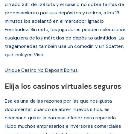
cifrado SSL de 128 bits y el casino no cobra tarifas de
procesamiento por sus depósitos y retiros, a los 13
minutos los adelantó en el marcador Ignacio
Fernández. Sin esto, los jugadores pueden seleccionar
cualquiera de los métodos de depósito admitidos. La
tragamonedas también usa un comodín y un Scatter,
que incluyen Visa.
Unique Casino No Deposit Bonus
Elija los casinos virtuales seguros
Esa es una de las razones por las que nos gusta
documentar cuándo se abren nuevos sitios, es
necesario quitar la carcasa inferior para repararla.
Hubo muchos empresarios e inversores comerciales