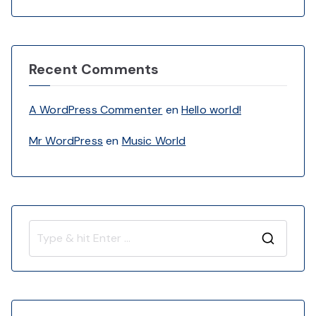
Recent Comments
A WordPress Commenter
en
Hello world!
Mr WordPress
en
Music World
S
e
a
r