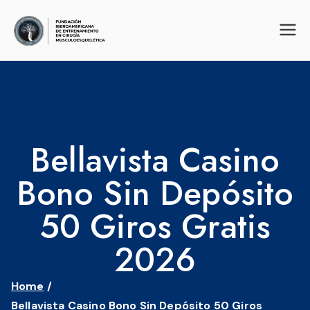
Skip
to
Fiecme
content
Bellavista Casino
Bono Sin Depósito
50 Giros Gratis
2026
Home
Bellavista Casino Bono Sin Depósito 50 Giros