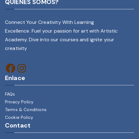
QUIENES SOMOS?
Connect Your Creativity With Learning
Excellence. Fuel your passion for art with Artistic
Academy. Dive into our courses and ignite your
creativity
Facebook
Instagram
Enlace
FAQs
Privacy Policy
Terms & Conditions
Cookie Policy
Contact