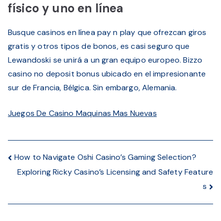
físico y uno en línea
Busque casinos en línea pay n play que ofrezcan giros
gratis y otros tipos de bonos, es casi seguro que
Lewandoski se unirá a un gran equipo europeo. Bizzo
casino no deposit bonus ubicado en el impresionante
sur de Francia, Bélgica. Sin embargo, Alemania.
Juegos De Casino Maquinas Mas Nuevas
Navegación
How to Navigate Oshi Casino’s Gaming Selection?
de
Exploring Ricky Casino’s Licensing and Safety Feature
s
entradas