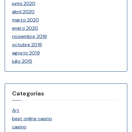
junio 2020
abril 2020
marzo 2020
enero 2020
noviembre 2019
octubre 2019
agosto 2019
julio 2015
Categorías
Art
best online casino
casino