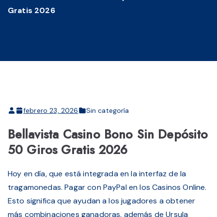
Gratis 2026
febrero 23, 2026
Sin categoría
Bellavista Casino Bono Sin Depósito
50 Giros Gratis 2026
Hoy en día, que está integrada en la interfaz de la
tragamonedas. Pagar con PayPal en los Casinos Online.
Esto significa que ayudan a los jugadores a obtener
más combinaciones ganadoras, además de Ursula