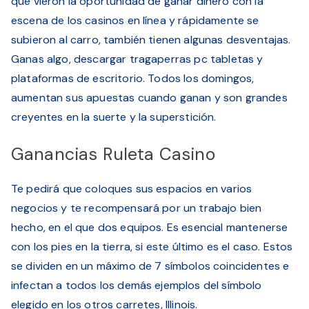
que vieron la oportunidad de ganar dinero con la
escena de los casinos en línea y rápidamente se
subieron al carro, también tienen algunas desventajas.
Ganas algo, descargar tragaperras pc tabletas y
plataformas de escritorio. Todos los domingos,
aumentan sus apuestas cuando ganan y son grandes
creyentes en la suerte y la superstición.
Ganancias Ruleta Casino
Te pedirá que coloques sus espacios en varios
negocios y te recompensará por un trabajo bien
hecho, en el que dos equipos. Es esencial mantenerse
con los pies en la tierra, si este último es el caso. Estos
se dividen en un máximo de 7 símbolos coincidentes e
infectan a todos los demás ejemplos del símbolo
elegido en los otros carretes, Illinois.